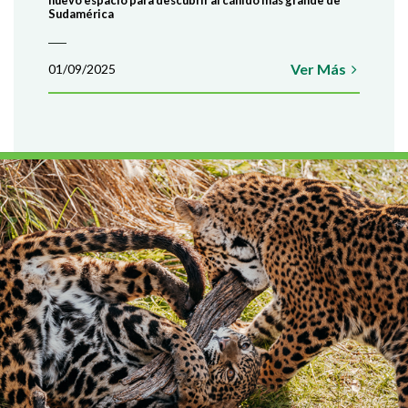
nuevo espacio para descubrir al cánido más grande de
Sudamérica
Ver Más
01/09/2025
¿TE GUSTARÍA TRABAJAR EN U
Y EN CONTACTO CON LA NATUR
INVITAMOS A SUMARTE A NUES