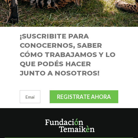
AYUDÁ A CONSERVAR EL CIERVO D
Lorem ante, dapibus in, viverra quis, feugiat a, tellus. Phasrutr
ultricies nisi vel augue.
¡SUSCRIBITE PARA
CONOCERNOS, SABER
¡EN AGADECIMIENTO, PODRÁS VISITAR EL BIOPAR
CÓMO TRABAJAMOS Y LO
QUE PODÉS HACER
COLABORÁ
JUNTO A NOSOTROS!
REGISTRATE AHORA