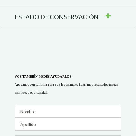
ESTADO DE CONSERVACIÓN
Á A CONSERVAR EL CIERVO DE LO
ANOS
GUSTARÍA TRABAJAR EN UN LUGAR
 dapibus in, viverra quis, feugiat a, tellus. Phasrutrum. Aenean impe
 CONTACTO CON LA NATURALEZA? 
ies nisi vel augue.
TAMOS A SUMARTE A NUESTRO EQU
ECIMIENTO, PODRÁS VISITAR EL BIOPARQUE CUANDO Q
REGIST
VOS TAMBIÉN PODÉS AYUDARLOS!
COLABORÁ
Apoyanos con tu firma para que los animales huérfanos rescatados tengan
una nueva oportunidad.