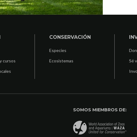
N
CONSERVACIÓN
IN
Especies
Don
y cursos
Ecosistemas
Sé v
ocales
Invo
SOMOS MIEMBROS DE: