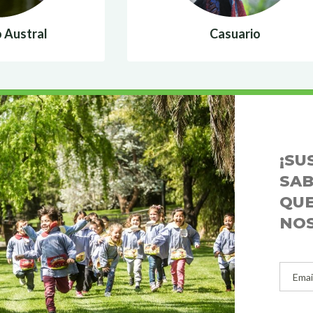
 Austral
Casuario
¡SU
SAB
QUE
NO