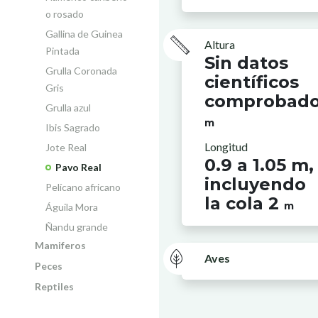
o rosado
Gallina de Guinea
Altura
Pintada
Sin datos
Grulla Coronada
científicos
Gris
comprobad
Grulla azul
m
Ibis Sagrado
Longitud
Jote Real
0.9 a 1.05 m,
Pavo Real
incluyendo
Pelícano africano
la cola 2
m
Águila Mora
Ñandu grande
Mamiferos
Aves
Peces
Reptiles