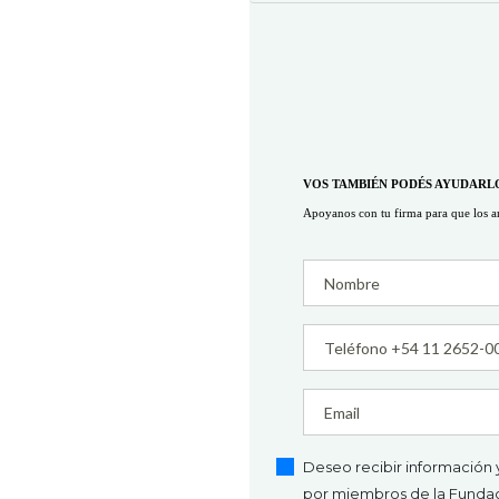
AYUDÁ
PANT
¿TE G
Lorem ante, d
Y EN 
Etiam ultrici
INVIT
VOS TAMBIÉN PODÉS AYUDARL
¡EN AGADE
Apoyanos con tu firma para que los a
Deseo recibir información 
por miembros de la Fundac