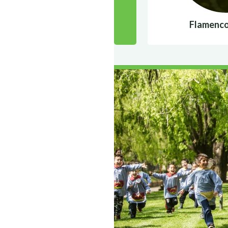
lamenco caribeño o rosado
Flamenco