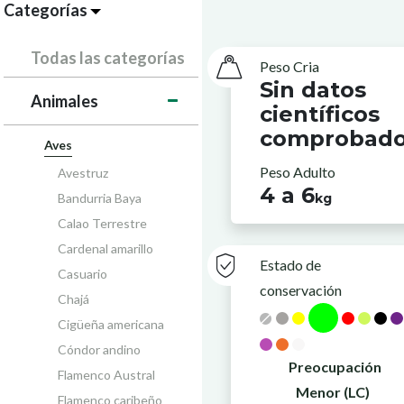
Categorías
Todas las categorías
Peso Cria
Sin datos
Animales
científicos
comprobad
Aves
Peso Adulto
Avestruz
4 a 6
Bandurria Baya
kg
Calao Terrestre
Cardenal amarillo
Estado de
Casuario
conservación
Chajá
Cigüeña americana
Cóndor andino
Preocupación
Flamenco Austral
Menor (LC)
Flamenco caribeño