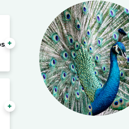
os
kg